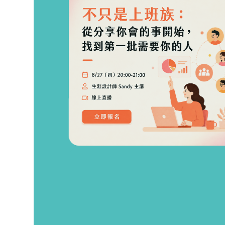
方式，
問服
己的可