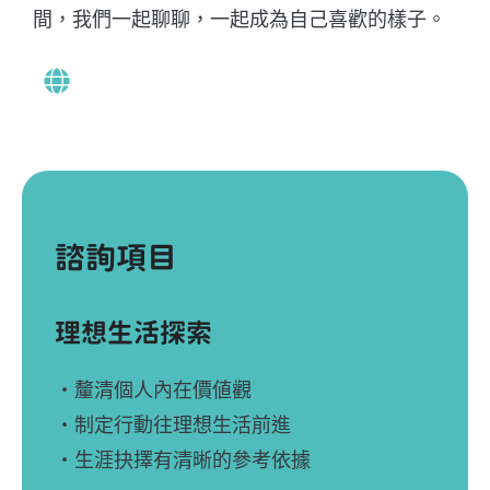
間，我們一起聊聊，一起成為自己喜歡的樣子。
諮詢項目
理想生活探索
NT 2,000 元 / 1小時
・釐清個人內在價値觀
・制定行動往理想生活前進
・生涯抉擇有清晰的參考依據