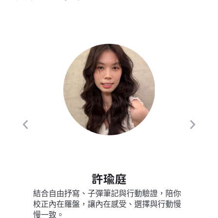
7年護
3段轉
家實現
網站
了解更
許瑜庭
結合自由抒寫、子彈筆記與行動驗證，陪你
校正內在羅盤，讓內在感受、選擇與行動慢
慢一致。