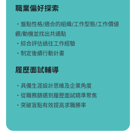
職業偏好探索
NT 2,000 元 / 1小時
・盤點性格/適合的組織/工作型態/工作價値
觀/動機並找出共通點
・綜合評估過往工作經驗
・制定後續行動計畫
履歷面試輔導
NT 2,000 元 / 1小時
・具備生涯設計思維及企業角度
・從職務篩選到履歷面試精準聚焦
・突破盲點有效提高求職勝率