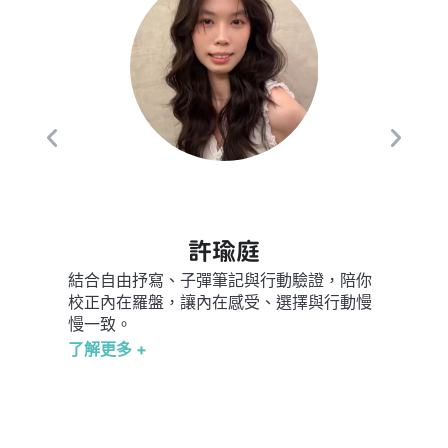
十年以
坡、倫
實踐自
了解更
許瑜庭
結合自由抒寫、子彈筆記與行動驗證，陪你
校正內在羅盤，讓內在感受、選擇與行動慢
慢一致。
了解更多 +