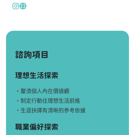
諮詢項目
理想生活探索
NT 2,000 元 / 1小時
・釐清個人內在價値觀
・制定行動往理想生活前進
・生涯抉擇有清晰的參考依據
職業偏好探索