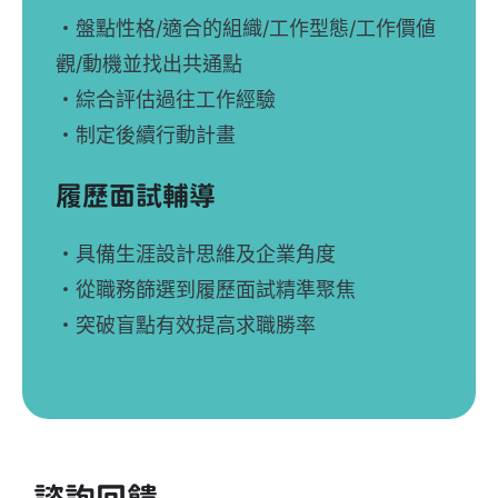
NT 2,000 元 / 1小時
・盤點性格/適合的組織/工作型態/工作價値
觀/動機並找出共通點
・綜合評估過往工作經驗
・制定後續行動計畫
履歷面試輔導
NT 2,000 元 / 1小時
・具備生涯設計思維及企業角度
・從職務篩選到履歷面試精準聚焦
・突破盲點有效提高求職勝率