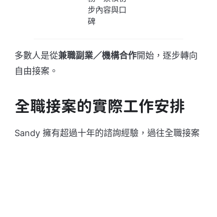
步內容與口
碑
多數人是從
兼職副業／機構合作
開始，逐步轉向
自由接案。
全職接案的實際工作安排
Sandy 擁有超過十年的諮詢經驗，過往全職接案
時，工作安排大致如下：
一週工作核心：諮詢為主、內容與行
政為輔
實際進行諮詢的時間：約 6～10 小時／週