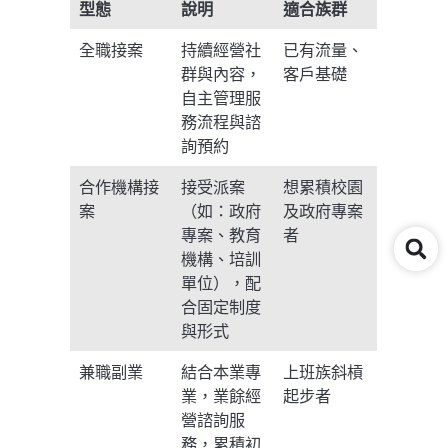
型態
說明
適合族群
全職接案
持續經營社
已有流量、
群與內容，
客戶基礎
自主管理服
務流程與諮
詢預約
合作機構接
接受派案
想累積校園
案
（如：政府
及政府專案
專案、教育
者
機構、培訓
單位），配
合固定制度
與形式
兼職副業
結合本業專
上班族斜槓
業，業餘經
起步者
營諮詢服
務，累積初