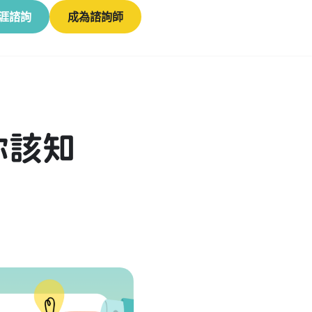
涯諮詢
成為諮詢師
你該知