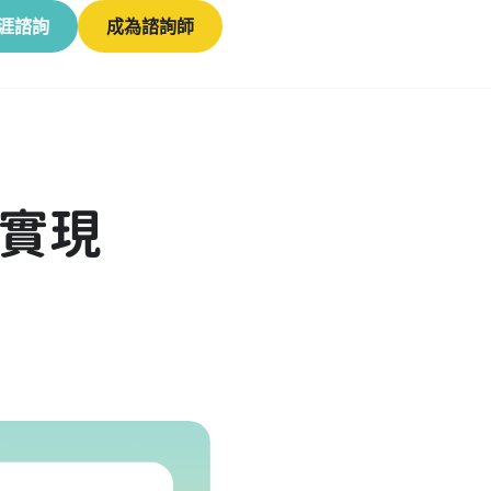
涯諮詢
成為諮詢師
維實現